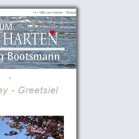
+++ Villa van Harten - Strandstraße 16 · Borkum +++ 5 tolle Ferienwohnung