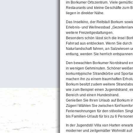
im Borkumer Ortszentrum. Viele gemütlic
Restaurants und kleine Geschäfte zum
liegen in direkter Nähe.
Das Inselkino, der Reitstall Borkum sowi
Erlebnis- und Wellnessbad „Gezeitenlan
weitere Freizeitgestaltungen.
Besonders schön lässt sich die Insel B
Fahrrad aus entdecken. Wenn Sie durch 
Naturlandschaft fahren, an Salzwiesen 
entlang, werden Sie herrlich entspanne
Den bewachten Borkumer Nordstrand err
in wenigen Gehminuten. Schöner weißer
borkumtypische Strandkörbe und Sporta
machen ihn zu einem traumhaften Erholu
Borkum besitzt zudem weitere Strandabs
wie zum Beispiel einen Jugendstrand, e
Bereich und einen Hundestrand.
Genießen Sie Ihren Urlaub auf Borkum in
Zügen! Wählen Sie zwischen fünf komfor
Ferienwohnungen für den stilvollen Sing
bis Familien-Urlaub für bis zu 6 Persone
In der Jugendstil Villa van Harten erwarte
moderner und zeitgemäßer Wohnstil auf 