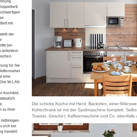
ohnung
Doppelbett.
hochwertigen
as
 Bett mit
tellt der
ur
itte bei
 anfordern
ünschen.
nung für Sie
ildfernseher
d eine
. Der W-LAN
n Kochfeld,
ständlich
Die schicke Küche mit Herd, Backofen, einer Mikrowe
e,
 zu Ihrer
Kühlschrank ist mit der Spülmaschine komplett. Selbs
Toaster, Geschirr, Kaffeemaschine und Co. ebenfalls 
 mitbringen.
s sich bei
g handelt.