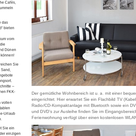
he Cafès,
 Bummeln
e das
d“ bieten
orkum vom
die
und Dünen
n können!
eichen Sie
 Sand,
ngebote
ngsort.
chnitte –
inen FKK-
Der gemütliche Wohnbereich ist u. a. mit einer beq
eingerichtet. Hier erwartet Sie ein Flachbild TV (Kabe
 vollen
Radio/CD-Kompaktanlage mit Bluetooth sowie ein DVD
tablen
und DVD’s zur Ausleihe finden Sie im Eingangsbereich
le-Urlaub
Ferienwohnung verfügt über einen kostenlosen WLAN
n.
t Sie ein
der einzigen