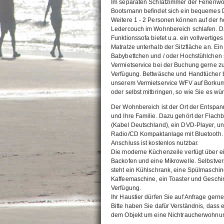
Im separaten Schlafzimmer der Ferienw
Bootsmann befindet sich ein bequemes 
Weitere 1 - 2 Personen können auf der 
Ledercouch im Wohnbereich schlafen. D
Funktionssofa bietet u.a. ein vollwertiges
Matratze unterhalb der Sitzfläche an. Ein
Babybettchen und / oder Hochstühlchen s
Vermietservice bei der Buchung gerne z
Verfügung. Bettwäsche und Handtücher b
unserem Vermietservice WFV auf Borkum
oder selbst mitbringen, so wie Sie es w
Der Wohnbereich ist der Ort der Entspan
und Ihre Familie. Dazu gehört der Flachb
(Kabel Deutschland), ein DVD-Player, un
Radio/CD Kompaktanlage mit Bluetooth
Anschluss ist kostenlos nutzbar.
Die moderne Küchenzeile verfügt über ei
Backofen und eine Mikrowelle. Selbstver
steht ein Kühlschrank, eine Spülmaschin
Kaffeemaschine, ein Toaster und Geschirr
Verfügung.
Ihr Haustier dürfen Sie auf Anfrage gerne
Bitte haben Sie dafür Verständnis, dass e
dem Objekt um eine Nichtraucherwohnun