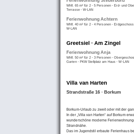
Ferienwohnung Steuerbord
Whfl. 65 m² für 2 - 5 Personen - Erd- und Ob
Terrasse - W-LAN
Ferienwohnung Achtern
Whfl. 40 m² für 2 - 4 Personen - Erdgeschoss
W-LAN
Greetsiel · Am Zingel
Ferienwohnung Anja
Whfl. 50 m² für 2 - 3 Personen - Obergeschos
Garten - PKW Stellplatz am Haus - W-LAN
Villa van Harten
Strandstraße 16 · Borkum
Borkum-Urlaub zu zweit oder mit der gan
In der „Villa van Harten“ auf Borkum erw
wunderschöne moderne Ferienwohnung
Strandnähe.
Das im Jugendstil erbaute Ferienhaus be