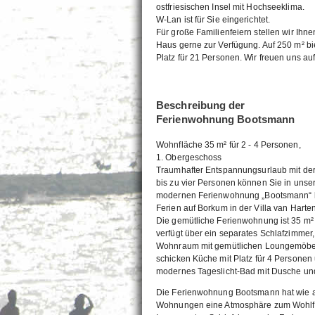
ostfriesischen Insel mit Hochseeklima.
W-Lan ist für Sie eingerichtet.
Für große Familienfeiern stellen wir Ihn
Haus gerne zur Verfügung. Auf 250 m² bi
Platz für 21 Personen. Wir freuen uns auf
Beschreibung der
Ferienwohnung Bootsmann
Wohnfläche 35 m² für 2 - 4 Personen,
1. Obergeschoss
Traumhafter Entspannungsurlaub mit der 
bis zu vier Personen können Sie in unse
modernen Ferienwohnung „Bootsmann“ h
Ferien auf Borkum in der Villa van Harte
Die gemütliche Ferienwohnung ist 35 m²
verfügt über ein separates Schlafzimmer,
Wohnraum mit gemütlichen Loungemöbel
schicken Küche mit Platz für 4 Personen
modernes Tageslicht-Bad mit Dusche u
Die Ferienwohnung Bootsmann hat wie a
Wohnungen eine Atmosphäre zum Wohlf