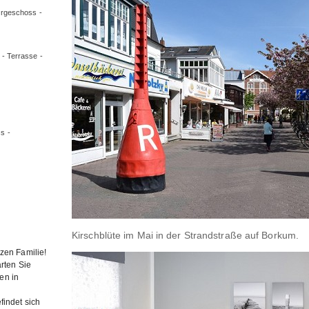
ergeschoss -
 - Terrasse -
s -
Kirschblüte im Mai in der Strandstraße auf Borkum.
zen Familie!
arten Sie
en in
findet sich