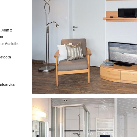
1,40m x
ar
zur Ausleihe
etooth
etservice