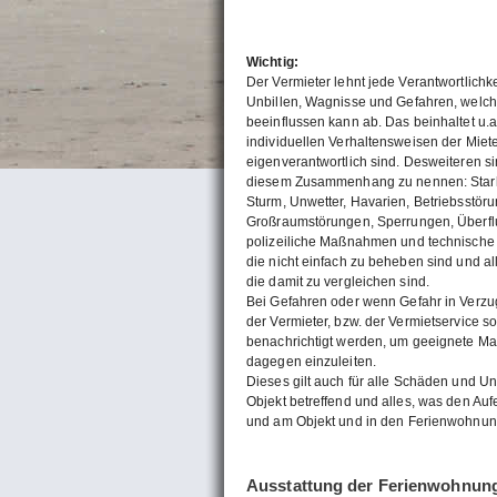
Wichtig:
Der Vermieter lehnt jede Verantwortlichkei
Unbillen, Wagnisse und Gefahren, welche
beeinflussen kann ab. Das beinhaltet u.a
individuellen Verhaltensweisen der Miet
eigenverantwortlich sind. Desweiteren sin
diesem Zusammenhang zu nennen: Star
Sturm, Unwetter, Havarien, Betriebsstör
Großraumstörungen, Sperrungen, Überfl
polizeiliche Maßnahmen und technische
die nicht einfach zu beheben sind und al
die damit zu vergleichen sind.
Bei Gefahren oder wenn Gefahr in Verzug
der Vermieter, bzw. der Vermietservice so
benachrichtigt werden, um geeignete 
dagegen einzuleiten.
Dieses gilt auch für alle Schäden und Un
Objekt betreffend und alles, was den Auf
und am Objekt und in den Ferienwohnung
Ausstattung der Ferienwohnun