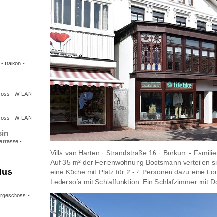
 -
 - Balkon -
choss - W-LAN
choss - W-LAN
sin
errasse -
Villa van Harten · Strandstraße 16 · Borkum - Familie
Auf 35 m² der Ferienwohnung Bootsmann verteilen 
Hus
eine Küche mit Platz für 2 - 4 Personen dazu eine L
Ledersofa mit Schlaffunktion. Ein Schlafzimmer mit D
ergeschoss -