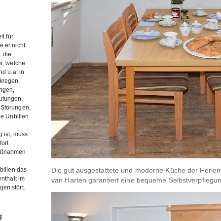
t für
 er nicht
. die
er, welche
d u.a. in
kregen,
ungen,
utungen,
 Störungen,
le Unbillen
 ist, muss
fort
Maßnahmen
billen das
Die gut ausgestattete und moderne Küche der Ferien
enthalt im
van Harten garantiert eine bequeme Selbstverpflegun
en stört.
g